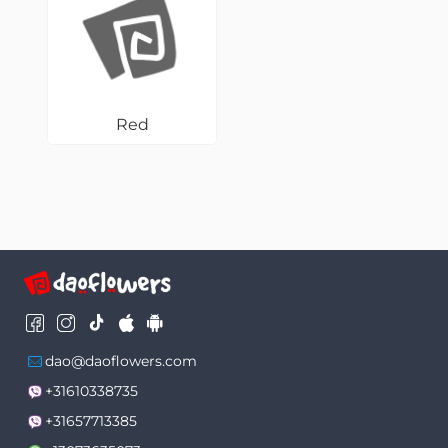
Red
dao@daoflowers.com
+31610338735
+31657713385