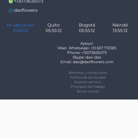
+13073635073
daoflowers
Mi ubicacion
Quito
Bogotá
Nairobi
10:55:12
05:55:12
05:55:12
13:55:12
Apoyo:
Viber, WhatsApp: +31 657 713385
Phone: +13073635073
Skype: dao-dao
Email: dao@daoflowers.com
Términos y condiciones
Política de privacidad
Nuestro servicio
Principios del trabajo
Borrar cuenta