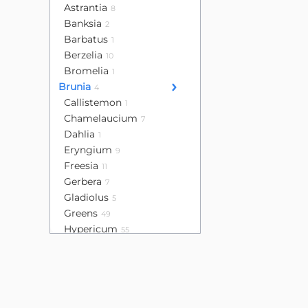
Astrantia
8
Banksia
2
Barbatus
1
Berzelia
10
Bromelia
1
Brunia
4
Callistemon
1
Chamelaucium
7
Dahlia
1
Eryngium
9
Freesia
11
Gerbera
7
Gladiolus
5
Greens
49
Hypericum
55
Leucadendron
16
Lisianthus
32
Mini calla
4
Mini gerbera
13