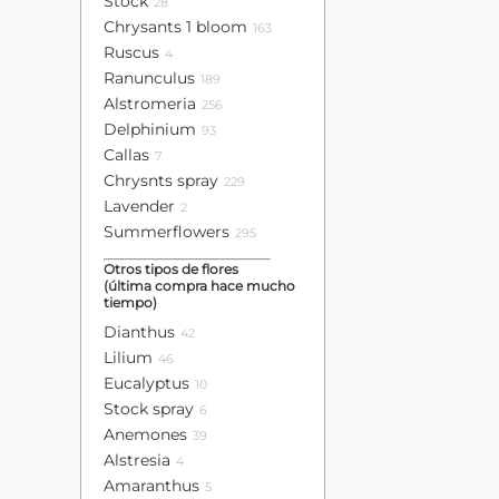
Stock
28
Chrysants 1 bloom
163
Ruscus
4
Ranunculus
189
Alstromeria
256
Delphinium
93
Callas
7
Chrysnts spray
229
Lavender
2
Summerflowers
295
Otros tipos de flores
(última compra hace mucho
tiempo)
Dianthus
42
Lilium
46
Eucalyptus
10
Stock spray
6
Anemones
39
Alstresia
4
Amaranthus
5