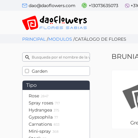
dao@daoflowers.com
+13073635073
+31
PRINCIPAL
/
MODULOS
/
CATÁLOGO DE FLORES
BRUNI
Garden
Tipo
Rose
2847
Spray roses
717
Hydrangea
375
Gypsophila
77
Gr
Carnations
833
Mini-spray
368