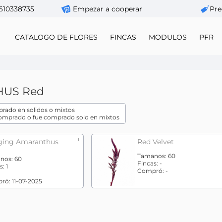
610338735
Empezar a cooperar
Pre
CATALOGO DE FLORES
FINCAS
MODULOS
PFR
HUS
Red
rado en solidos o mixtos
comprado o fue comprado solo en mixtos
1
ging Amaranthus
Red Velvet
Tamanos:
60
nos:
60
Fincas:
-
s:
1
Compró:
-
ró:
11-07-2025