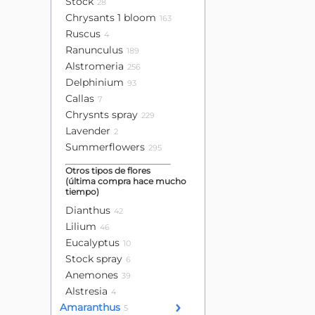
Stock
28
Chrysants 1 bloom
163
Ruscus
4
Ranunculus
189
Alstromeria
256
Delphinium
93
Callas
7
Chrysnts spray
229
Lavender
2
Summerflowers
295
Otros tipos de flores
(última compra hace mucho
tiempo)
Dianthus
42
Lilium
46
Eucalyptus
10
Stock spray
6
Anemones
39
Alstresia
4
Amaranthus
5