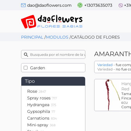
dao@daoflowers.com
+13073635073
+31
PRINCIPAL
/
MODULOS
/
CATÁLOGO DE FLORES
AMARANT
Variedad
- fue comp
Garden
Variedad
- no fue 
Tipo
Han
Red
Rose
2847
Tama
Spray roses
Finca
717
ECU
Hydrangea
375
Comp
Gypsophila
77
Carnations
834
Mini-spray
368