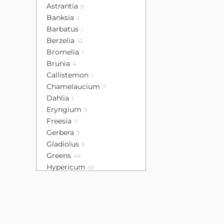
Astrantia
8
Banksia
2
Barbatus
1
Berzelia
10
Bromelia
1
Brunia
4
Callistemon
1
Chamelaucium
7
Dahlia
1
Eryngium
9
Freesia
11
Gerbera
7
Gladiolus
5
Greens
49
Hypericum
55
Leucadendron
16
Lisianthus
32
Mini calla
4
Mini gerbera
13