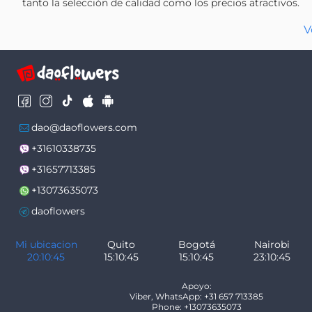
tanto la selección de calidad como los precios atractivos.
V
dao@daoflowers.com
+31610338735
+31657713385
+13073635073
daoflowers
Mi ubicacion
Quito
Bogotá
Nairobi
20:10:45
15:10:45
15:10:45
23:10:45
Apoyo:
Viber, WhatsApp: +31 657 713385
Phone: +13073635073