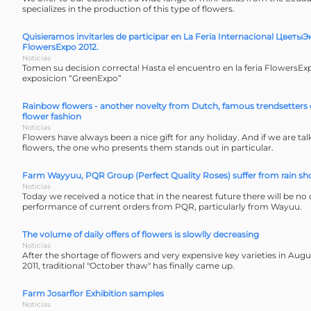
specializes in the production of this type of flowers.
Quisieramos invitarles de participar en La Feria Internacional ЦветыЭ
FlowersExpo 2012.
Noticias
Tomen su decision correcta! Hasta el encuentro en la feria FlowersE
exposicion “GreenExpo”
Rainbow flowers - another novelty from Dutch, famous trendsetters 
flower fashion
Noticias
Flowers have always been a nice gift for any holiday. And if we are ta
flowers, the one who presents them stands out in particular.
Farm Wayyuu, PQR Group (Perfect Quality Roses) suffer from rain s
Noticias
Today we received a notice that in the nearest future there will be no 
performance of current orders from PQR, particularly from Wayuu.
The volume of daily offers of flowers is slowlly decreasing
Noticias
After the shortage of flowers and very expensive key varieties in Au
2011, traditional "October thaw" has finally came up.
Farm Josarflor Exhibition samples
Noticias