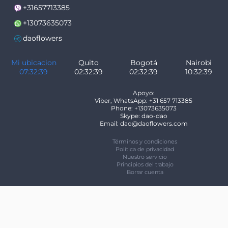
+31657713385
+13073635073
daoflowers
Mi ubicacion
Quito
Bogotá
Nairobi
07:32:40
02:32:40
02:32:40
10:32:40
Apoyo:
Viber, WhatsApp: +31 657 713385
Phone: +13073635073
Skype: dao-dao
Email: dao@daoflowers.com
Términos y condiciones
Política de privacidad
Nuestro servicio
Principios del trabajo
Borrar cuenta