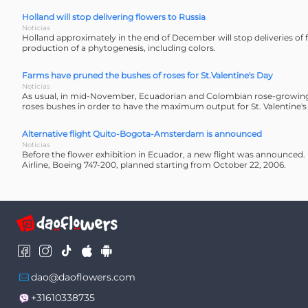
Holland will stop delivering flowers to Russia
Noticias
Holland approximately in the end of December will stop deliveries of 
production of a phytogenesis, including colors.
Farms have pruned the bushes of roses for St.Valentine's Day
Noticias
As usual, in mid-November, Ecuadorian and Colombian rose-growin
roses bushes in order to have the maximum output for St. Valentine's
Alternative flight Quito-Bogota-Amsterdam is announced
Noticias
Before the flower exhibition in Ecuador, a new flight was announced
Airline, Boeing 747-200, planned starting from October 22, 2006.
dao@daoflowers.com
+31610338735