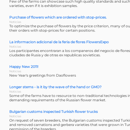
Few of the farms can showcase such high quality standards and such 
varieties, even if it is exhibition samples.
Purchase of flowers which are ordered with stop-prices.
Noticias
To optimize the purchase of flowers by the price criterion, many of 
their orders with stop-prices for certain positions.
La informacion adicional de la feria de flores FlowersExpo
Noticias
Los participantes encontraran a los companeros del negocio de flor
ciudades de Rusia y de otras ex republicas sovieticas.
Happy New 2011!
Noticias
New Year's greetings from Daoflowers
Longer stems - is it by the wave of the hand or GMO?
Noticias
Some of the farms have to resource to non-traditional technologies in
demanding requirements of the Russian flower market.
Bulgarian customs inspected Turkish flower trucks
Noticias
On request of seven breeders, the Bulgarian customs inspected Turki
and removed carnations and gerbera varieties that were grown in Tu
permission of the breeders.