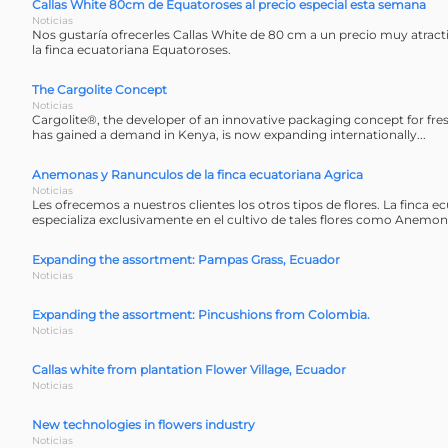
Сallas White 80cm de Equatoroses al precio especial esta semana
Noticias
Nos gustaría ofrecerles Callas White de 80 cm a un precio muy atrac
la finca ecuatoriana Equatoroses.
The Cargolite Concept
Noticias
Cargolite®, the developer of an innovative packaging concept for fres
has gained a demand in Kenya, is now expanding internationally...
Anemonas y Ranunculos de la finca ecuatoriana Agrica
Noticias
Les ofrecemos a nuestros clientes los otros tipos de flores. La finca e
especializa exclusivamente en el cultivo de tales flores como Anemon
Expanding the assortment: Pampas Grass, Ecuador
Noticias
Expanding the assortment: Pincushions from Colombia.
Noticias
Callas white from plantation Flower Village, Ecuador
Noticias
New technologies in flowers industry
Noticias