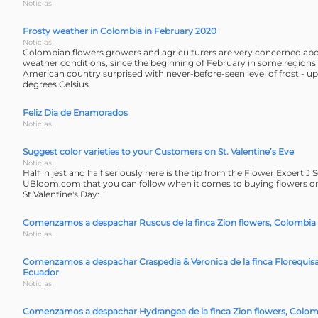
Noticias
Frosty weather in Colombia in February 2020
Noticias
Colombian flowers growers and agriculturers are very concerned abou
weather conditions, since the beginning of February in some regions 
American country surprised with never-before-seen level of frost - u
degrees Celsius.
Feliz Dia de Enamorados
Noticias
Suggest color varieties to your Customers on St. Valentine’s Eve
Noticias
Half in jest and half seriously here is the tip from the Flower Expert J
UBloom.com that you can follow when it comes to buying flowers on
St.Valentine's Day:
Comenzamos a despachar Ruscus de la finca Zion flowers, Colombia
Noticias
Comenzamos a despachar Craspedia & Veronica de la finca Florequisa
Ecuador
Noticias
Comenzamos a despachar Hydrangea de la finca Zion flowers, Colom