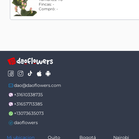
Fincas:
-
Compró:
-
dao@daoflowers.com
+31610338735
+31657713385
+13073635073
daoflowers
Mi ubicacion
Quito
Bogotá
Nairobi