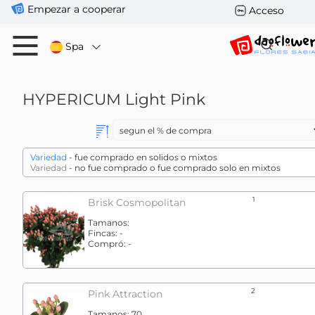
Empezar a cooperar
Acceso
Spa
HYPERICUM
Light Pink
Variedad
- fue comprado en solidos o mixtos
Variedad
- no fue comprado o fue comprado solo en mixtos
1
Brisk Cosmopolitan
Tamanos:
Fincas:
-
Compró:
-
2
Pink Attraction
Tamanos:
70