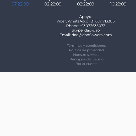
07:22:09
02:22:09
02:22:09
10:22:09
Apoyo:
Viber, WhatsApp: +31 657 713385
Phone: +13073635073
Skype: dao-dao
Email: dao@daoflowers.com
Términos y condiciones
Política de privacidad
Nuestro servicio
Principios del trabajo
Borrar cuenta