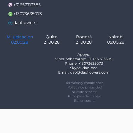
+31657713385
+13073635073
daoflowers
Mi ubicacion
Quito
Bogotá
Nairobi
02:00:28
21:00:28
21:00:28
05:00:28
Apoyo:
Viber, WhatsApp: +31 657 713385
Phone: +13073635073
Skype: dao-dao
Email: dao@daoflowers.com
Términos y condiciones
Política de privacidad
Nuestro servicio
Principios del trabajo
Borrar cuenta