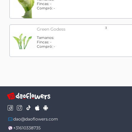
Fincas:
-
Compró:
-
3
Green Godess
Tamanos:
Fincas:
-
Compró:
-
dao@daoflowers.com
+31610338735