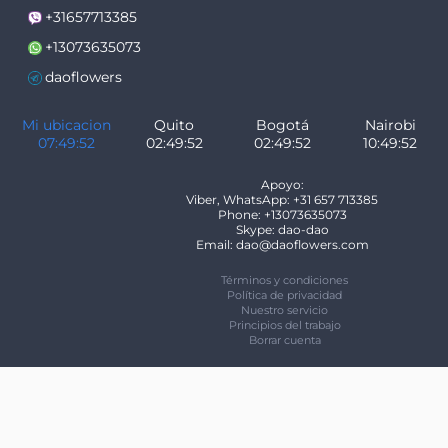
+31657713385
+13073635073
daoflowers
Mi ubicacion
Quito
Bogotá
Nairobi
07:49:52
02:49:52
02:49:52
10:49:52
Apoyo:
Viber, WhatsApp: +31 657 713385
Phone: +13073635073
Skype: dao-dao
Email: dao@daoflowers.com
Términos y condiciones
Política de privacidad
Nuestro servicio
Principios del trabajo
Borrar cuenta