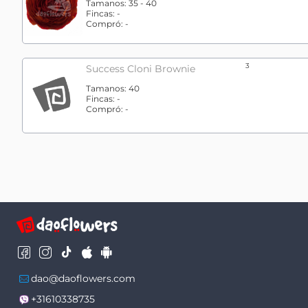
Tamanos:
35 - 40
Fincas:
-
Compró:
-
3
Success Cloni Brownie
Tamanos:
40
Fincas:
-
Compró:
-
dao@daoflowers.com
+31610338735