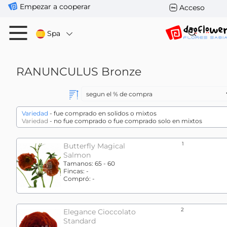
Empezar a cooperar
Acceso
Spa
RANUNCULUS
Bronze
Variedad
- fue comprado en solidos o mixtos
Variedad
- no fue comprado o fue comprado solo en mixtos
1
Butterfly Magical
Salmon
Tamanos:
65 - 60
Fincas:
-
Compró:
-
2
Elegance Cioccolato
Standard