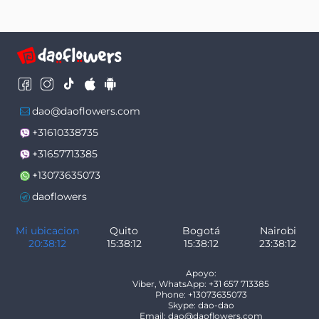
dao@daoflowers.com
+31610338735
+31657713385
+13073635073
daoflowers
Mi ubicacion
Quito
Bogotá
Nairobi
20:38:12
15:38:12
15:38:12
23:38:12
Apoyo:
Viber, WhatsApp: +31 657 713385
Phone: +13073635073
Skype: dao-dao
Email: dao@daoflowers.com