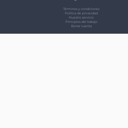
Términos y condiciones
Política de privacidad
Nuestro servicio
Principios del trabajo
Borrar cuenta